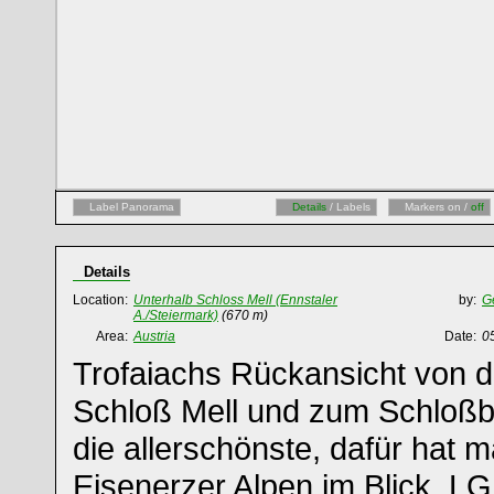
Label Panorama
Details
/ Labels
Markers on /
off
Details
Location:
Unterhalb Schloss Mell (Ennstaler
by:
G
A./Steiermark)
(670 m)
Area:
Austria
Date:
0
Trofaiachs Rückansicht von 
Schloß Mell und zum Schloßba
die allerschönste, dafür hat 
Eisenerzer Alpen im Blick. LG