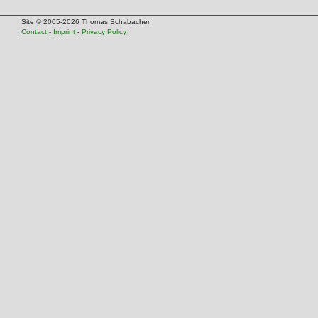
Site © 2005-2026 Thomas Schabacher
Contact
-
Imprint
-
Privacy Policy