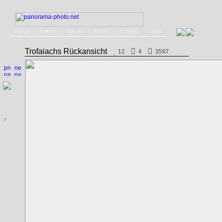
Home
Gallery
Service
Books
Contact
Login
Trofaiachs Rückansicht
12
4
3597