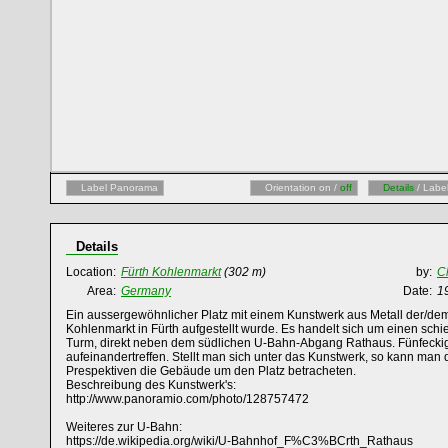
Label Panorama
Orientation on /
off
Details
/ Labe
Details
Location:
Fürth Kohlenmarkt
(302 m)
by:
C
Area:
Germany
Date:
1
Ein aussergewöhnlicher Platz mit einem Kunstwerk aus Metall der/de
Kohlenmarkt in Fürth aufgestellt wurde. Es handelt sich um einen schi
Turm, direkt neben dem südlichen U-Bahn-Abgang Rathaus. Fünfeckig 
aufeinandertreffen. Stellt man sich unter das Kunstwerk, so kann ma
Prespektiven die Gebäude um den Platz betracheten.
Beschreibung des Kunstwerk's:
http://www.panoramio.com/photo/128757472
Weiteres zur U-Bahn:
https://de.wikipedia.org/wiki/U-Bahnhof_F%C3%BCrth_Rathaus