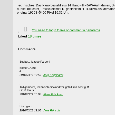
Technisches: Das Pano besteht aus 14 Hand-HF-RAW-Aufnahmen, Sig
dunkel belichtet, Entwickelt mit LR, gestrickt mit PTGuiPro als Mercato
original 19553×5400 Pixel 16:32 Uhr.
You need to login to like or comment a panorama
Liked
18
times
Comments
Subber... klasse Farben!
Beste Grüße,
J
2016/03/12 17:59 ,
Jörg Engelhardt
Toll gemacht, technisch einwandfrei, gefällt mir sehr gut!
Gruß Klaus
2016/03/12 18:08 ,
Klaus Brückner
Hochglanz.
2016/03/12 19:06 ,
Arne Rönsch