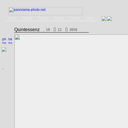
Home
Gallery
Service
Books
Contact
Login
Quintessenz
18
12
3656