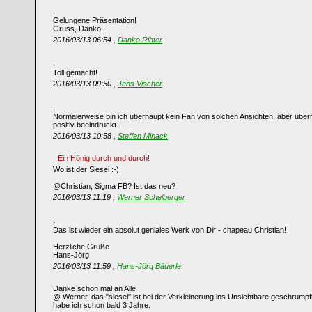
Gelungene Präsentation!
Gruss, Danko.
2016/03/13 06:54 ,
Danko Rihter
Toll gemacht!
2016/03/13 09:50 ,
Jens Vischer
Normalerweise bin ich überhaupt kein Fan von solchen Ansichten, aber über
positiv beeindruckt.
2016/03/13 10:58 ,
Steffen Minack
Ein Hönig durch und durch!
Wo ist der Siesei :-)
@Christian, Sigma FB? Ist das neu?
2016/03/13 11:19 ,
Werner Schelberger
Das ist wieder ein absolut geniales Werk von Dir - chapeau Christian!
Herzliche Grüße
Hans-Jörg
2016/03/13 11:59 ,
Hans-Jörg Bäuerle
Danke schon mal an Alle
@ Werner, das "siesei" ist bei der Verkleinerung ins Unsichtbare geschrumpft
habe ich schon bald 3 Jahre.