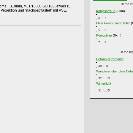
... in the v
ma FB10mm, f4, 1/1600, ISO 100, etwas zu
r Projektion und "nachgepflastert" mit PSE,
Königsstraße
(0km)
6
7
Mein Freund und Helfer
(
5
2
Königsblau
(0km)
7
2
... in the 
Belluno al tramonto
40
8
Wanderer über dem Neb
32
13
Winterlicht
31
15