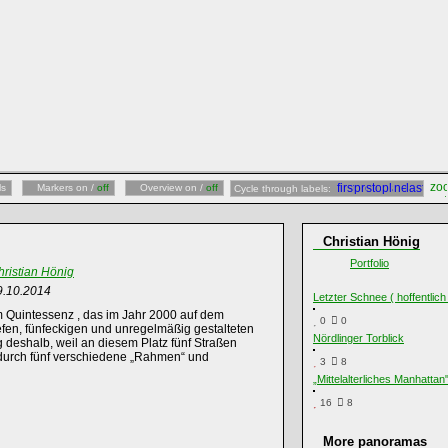
ls
Markers on /
off
Overview on /
off
Cycle through labels:
Christian Hönig
Portfolio
hristian Hönig
9.10.2014
Letzter Schnee ( hoffentlich
m Quintessenz , das im Jahr 2000 auf dem
0
0
efen, fünfeckigen und unregelmäßig gestalteten
Nördlinger Torblick
deshalb, weil an diesem Platz fünf Straßen
n durch fünf verschiedene „Rahmen“ und
3
8
„Mittelalterliches Manhattan
16
8
More panoramas