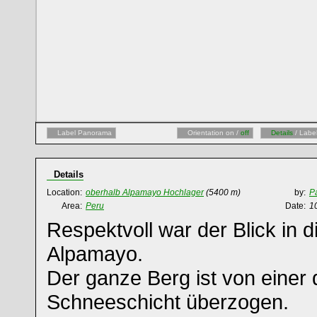
Label Panorama
Orientation on /
off
Details
/ Labe
Details
Location:
oberhalb Alpamayo Hochlager
(5400 m)
by:
P
Area:
Peru
Date:
1
Respektvoll war der Blick in 
Alpamayo.
Der ganze Berg ist von einer 
Schneeschicht überzogen.