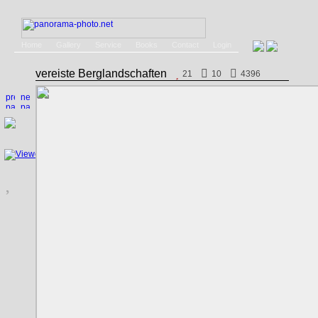
Home
Gallery
Service
Books
Contact
Login
vereiste Berglandschaften
21
10
4396