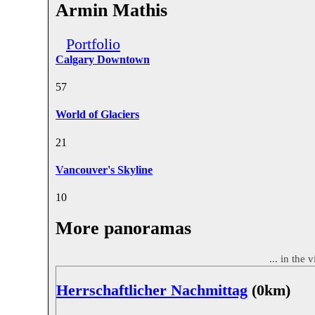
Armin Mathis
Portfolio
Calgary Downtown
5
7
World of Glaciers
2
1
Vancouver's Skyline
1
0
More panoramas
... in the 
Herrschaftlicher Nachmittag
(0km)