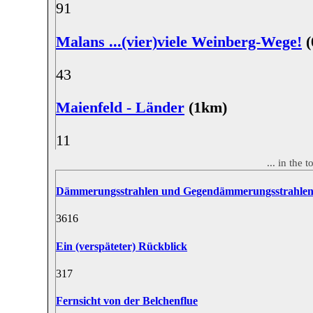
9
1
Malans ...(vier)viele Weinberg-Wege!
(
4
3
Maienfeld - Länder
(1km)
1
1
... in the
Dämmerungsstrahlen und Gegendämmerungsstrahle
36
16
Ein (verspäteter) Rückblick
31
7
Fernsicht von der Belchenflue