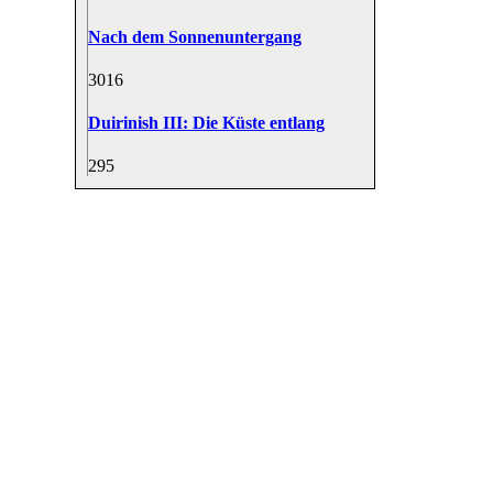
Nach dem Sonnenuntergang
30
16
Duirinish III: Die Küste entlang
29
5