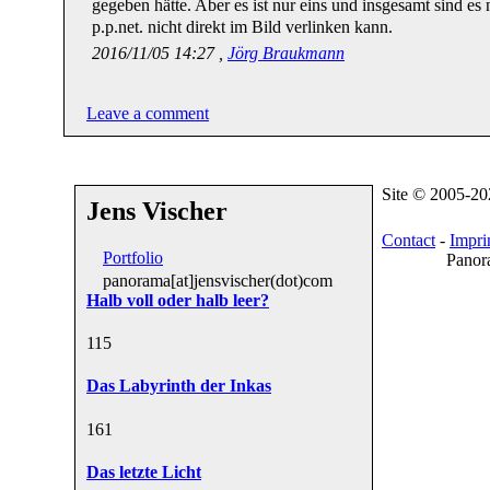
gegeben hätte. Aber es ist nur eins und insgesamt sind es 
p.p.net. nicht direkt im Bild verlinken kann.
2016/11/05 14:27 ,
Jörg Braukmann
Leave a comment
Site © 2005-2
Jens Vischer
Contact
-
Impri
Portfolio
Panor
panorama[at]jensvischer(dot)com
Halb voll oder halb leer?
11
5
Das Labyrinth der Inkas
16
1
Das letzte Licht