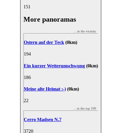
15
1
More panoramas
... in the vicinity
Ostern auf der Teck
(0km)
19
4
Ein kurzer Wetterumschwung
(0km)
18
6
Meine alte Heimat :-)
(0km)
2
2
... in the top 100
Cerro Madsen N.7
37
20