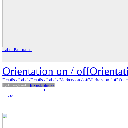
Label Panorama
Orientation on /
off
Orienta
Details
/ Labels
Details /
Labels
Markers on /
off
Markers
on
/ off
Over
Cycle through labels: