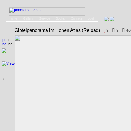
Home
Gallery
Service
Books
Contact
Login
Gipfelpanorama im Hohen Atlas (Reload)
9
9
46