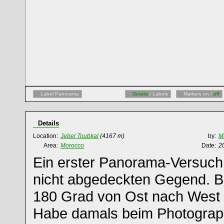
Label Panorama
Details
/ Labels
Markers on /
off
Details
Location:
Jebel Toubkal
(4167 m)
by:
M
Area:
Morocco
Date:
2
Ein erster Panorama-Versuch, 
nicht abgedeckten Gegend. Bl
180 Grad von Ost nach West
Habe damals beim Photograph