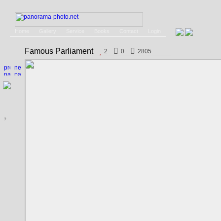
Home
Gallery
Service
Books
Contact
Login
Famous Parliament
2
0
2805