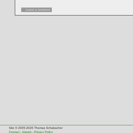
Leave a comment
Site © 2005-2026 Thomas Schabacher
Contact
-
Imprint
-
Privacy Policy