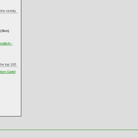
n the vicinity
(0km)
dlicht -
n the top 100
 dem Gipfel