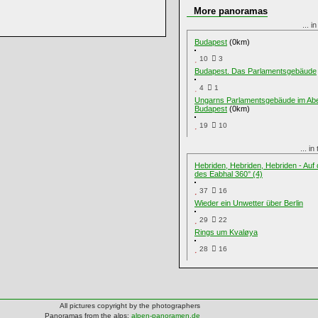
More panoramas
... i
Budapest
(0km)
10
3
Budapest. Das Parlamentsgebäude
4
1
Ungarns Parlamentsgebäude im Aben
Budapest
(0km)
19
10
... i
Hebriden, Hebriden, Hebriden - Auf
des Eabhal 360° (4)
37
16
Wieder ein Unwetter über Berlin
29
22
Rings um Kvaløya
28
16
All pictures copyright by the photographers
Panoramas from the alps:
alpen-panoramen.de