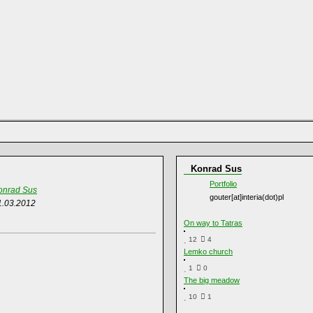
Konrad Sus
Portfolio
onrad Sus
gouter[at]interia(dot)pl
1.03.2012
On way to Tatras
12
4
Lemko church
1
0
The big meadow
10
1