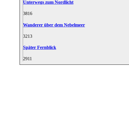
Unterwegs zum Nordlicht
38
16
Wanderer über dem Nebelmeer
32
13
Später Fernblick
29
11