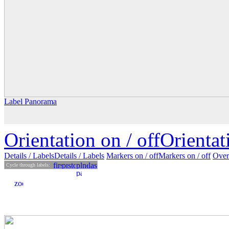
Label Panorama
Orientation on /
off
Orienta
Details
/ Labels
Details /
Labels
Markers on /
off
Markers
on
/ off
Over
Cycle through labels: