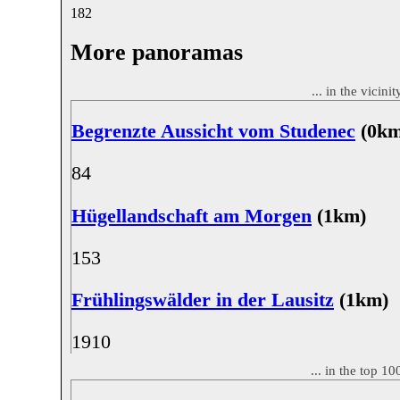
18
2
More panoramas
... in the vicini
Begrenzte Aussicht vom Studenec
(0km
8
4
Hügellandschaft am Morgen
(1km)
15
3
Frühlingswälder in der Lausitz
(1km)
19
10
... in the top 1