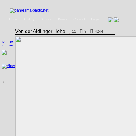
Home
Gallery
Service
Books
Contact
Login
Von der Aidlinger Höhe
11
8
4244