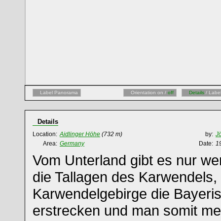
Label Panorama
Orientation on /
off
Details
/ Labe
Details
Location:
Aidlinger Höhe
(732 m)
by:
J
Area:
Germany
Date:
1
Vom Unterland gibt es nur we
die Tallagen des Karwendels,
Karwendelgebirge die Bayeri
erstrecken und man somit meis