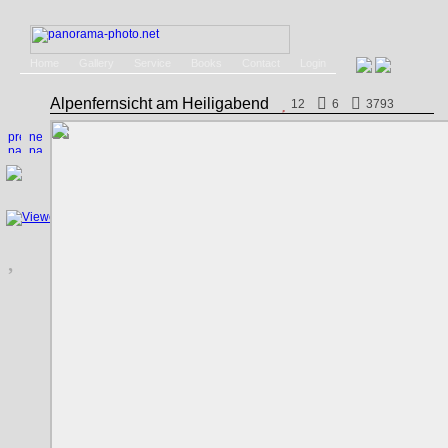
Home
Gallery
Service
Books
Contact
Login
Alpenfernsicht am Heiligabend
12
6
3793