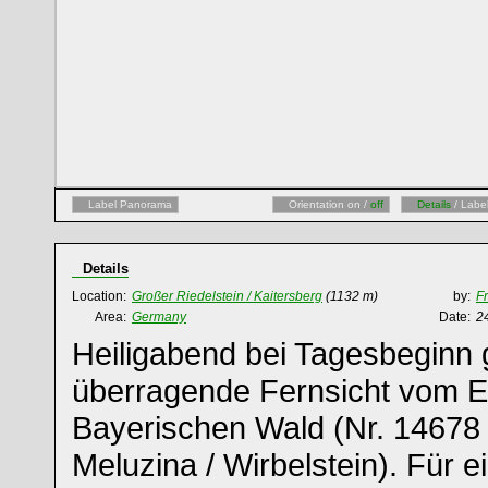
Label Panorama
Orientation on /
off
Details
/ Labe
Details
Location:
Großer Riedelstein / Kaitersberg
(1132 m)
by:
F
Area:
Germany
Date:
2
Heiligabend bei Tagesbeginn 
überragende Fernsicht vom 
Bayerischen Wald (Nr. 14678
Meluzina / Wirbelstein). Für e