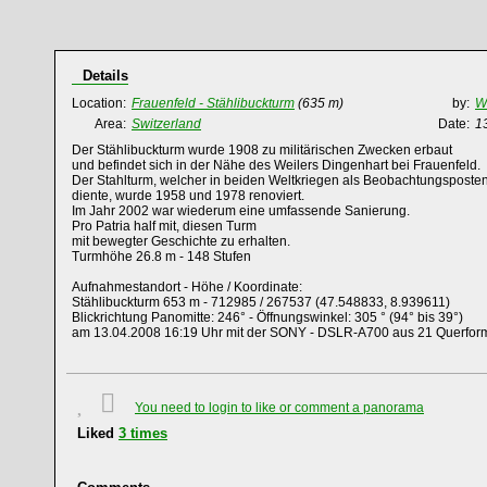
Details
Location:
Frauenfeld - Stählibuckturm
(635 m)
by:
W
Area:
Switzerland
Date:
13
Der Stählibuckturm wurde 1908 zu militärischen Zwecken erbaut
und befindet sich in der Nähe des Weilers Dingenhart bei Frauenfeld.
Der Stahlturm, welcher in beiden Weltkriegen als Beobachtungsposte
diente, wurde 1958 und 1978 renoviert.
Im Jahr 2002 war wiederum eine umfassende Sanierung.
Pro Patria half mit, diesen Turm
mit bewegter Geschichte zu erhalten.
Turmhöhe 26.8 m - 148 Stufen
Aufnahmestandort - Höhe / Koordinate:
Stählibuckturm 653 m - 712985 / 267537 (47.548833, 8.939611)
Blickrichtung Panomitte: 246° - Öffnungswinkel: 305 ° (94° bis 39°)
am 13.04.2008 16:19 Uhr mit der SONY - DSLR-A700 aus 21 Querfo
You need to login to like or comment a panorama
Liked
3
times