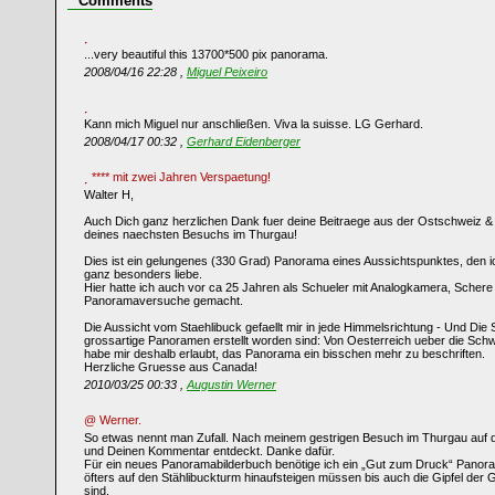
Comments
...very beautiful this 13700*500 pix panorama.
2008/04/16 22:28 ,
Miguel Peixeiro
Kann mich Miguel nur anschließen. Viva la suisse. LG Gerhard.
2008/04/17 00:32 ,
Gerhard Eidenberger
**** mit zwei Jahren Verspaetung!
Walter H,
Auch Dich ganz herzlichen Dank fuer deine Beitraege aus der Ostschweiz & 
deines naechsten Besuchs im Thurgau!
Dies ist ein gelungenes (330 Grad) Panorama eines Aussichtspunktes, den ic
ganz besonders liebe.
Hier hatte ich auch vor ca 25 Jahren als Schueler mit Analogkamera, Schere
Panoramaversuche gemacht.
Die Aussicht vom Staehlibuck gefaellt mir in jede Himmelsrichtung - Und Die S
grossartige Panoramen erstellt worden sind: Von Oesterreich ueber die Sc
habe mir deshalb erlaubt, das Panorama ein bisschen mehr zu beschriften.
Herzliche Gruesse aus Canada!
2010/03/25 00:33 ,
Augustin Werner
@ Werner.
So etwas nennt man Zufall. Nach meinem gestrigen Besuch im Thurgau auf
und Deinen Kommentar entdeckt. Danke dafür.
Für ein neues Panoramabilderbuch benötige ich ein „Gut zum Druck“ Panor
öfters auf den Stählibuckturm hinaufsteigen müssen bis auch die Gipfel der G
sind.