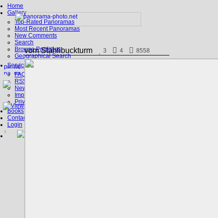
Home
Gallery
Top-Rated Panoramas
Most Recent Panoramas
New Comments
Search
Browse Portfolios
vom Stählibuckturm
3
4
8558
Geographical Search
Service
FAQ
RSS, Google Earth
News
Imprint
Privacy Policy
Books
Contact
Login