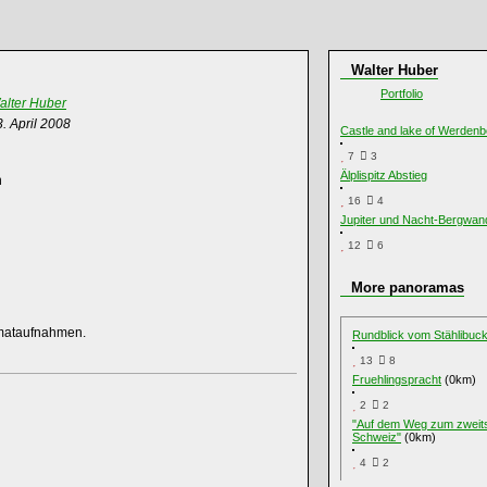
Walter Huber
Portfolio
alter Huber
. April 2008
Castle and lake of Werdenb
7
3
Älplispitz Abstieg
n
16
4
Jupiter und Nacht-Bergwan
12
6
More panoramas
rmataufnahmen.
Rundblick vom Stählibuc
13
8
Fruehlingspracht
(0km)
2
2
"Auf dem Weg zum zweit
Schweiz"
(0km)
4
2