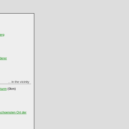
erg
derer
... in the vicinity
kturm
(0km)
schoensten Ort der