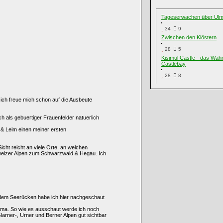
Tageserwachen über Ul
34
9
Zwischen den Klöstern
28
5
Kisimul Castle - das Wah
Castlebay
28
8
ich freue mich schon auf die Ausbeute
h als gebuertiger Frauenfelder natuerlich
 & Leim einen meiner ersten
icht reicht an viele Orte, an welchen
hweizer Alpen zum Schwarzwald & Hegau. Ich
 dem Seerücken habe ich hier nachgeschaut
ama. So wie es ausschaut werde ich noch
larner-, Urner und Berner Alpen gut sichtbar