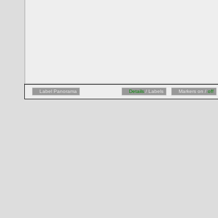
Label Panorama
Details
/ Labels
Markers on /
off