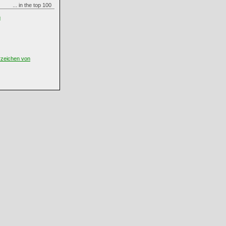
... in the top 100
m
rzeichen von