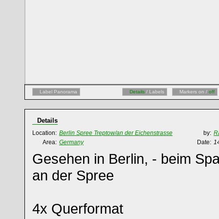
Label Panorama
Details
/ Labels
Markers on /
off
Details
Location:
Berlin Spree Treptow/an der Eichenstrasse
by:
R
Area:
Germany
Date:
1
Gesehen in Berlin, - beim Sp
an der Spree
4x Querformat