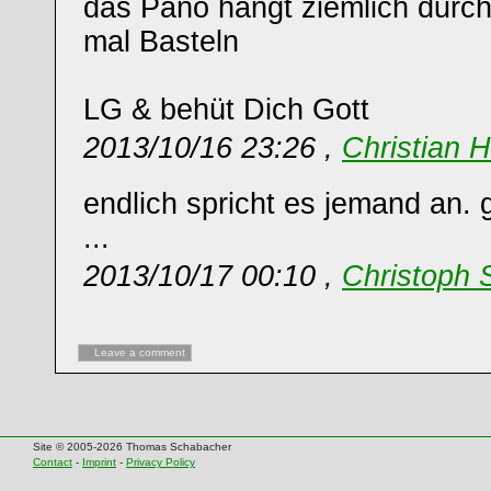
das Pano hängt ziemlich durc
mal Basteln
LG & behüt Dich Gott
2013/10/16 23:26 ,
Christian 
endlich spricht es jemand an. gi
...
2013/10/17 00:10 ,
Christoph 
Leave a comment
Site © 2005-2026 Thomas Schabacher
Contact
-
Imprint
-
Privacy Policy