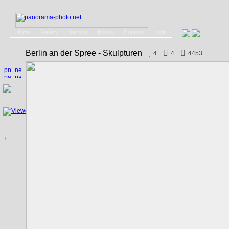
Home
Gallery
Service
Books
Contact
Login
Berlin an der Spree - Skulpturen
4
4
4453