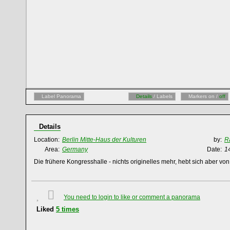
Label Panorama
Details
/ Labels
Markers on /
off
Details
Location:
Berlin Mitte-Haus der Kulturen
by:
R
Area:
Germany
Date:
1
Die frühere Kongresshalle - nichts originelles mehr, hebt sich aber v
You need to login to like or comment a panorama
Liked
5
times