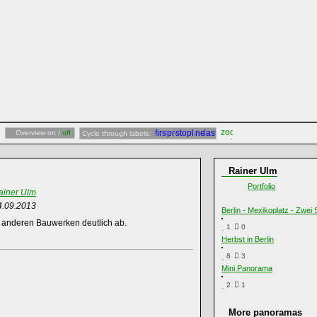
Overview on /
off
Cycle through labels:
Rainer Ulm
Portfolio
ainer Ulm
4.09.2013
Berlin - Mexikoplatz - Zwei
on anderen Bauwerken deutlich ab.
1
0
Herbst in Berlin
8
3
Mini Panorama
2
1
More panoramas