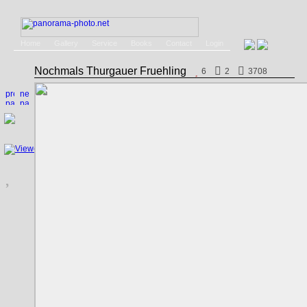
Home
Gallery
Service
Books
Contact
Login
Nochmals Thurgauer Fruehling
6
2
3708