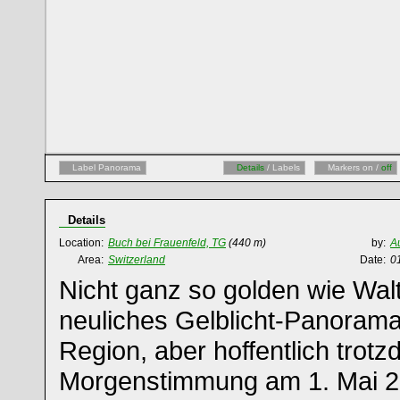
Label Panorama
Details
/ Labels
Markers on /
off
Details
Location:
Buch bei Frauenfeld, TG
(440 m)
by:
A
Area:
Switzerland
Date:
0
Nicht ganz so golden wie Wal
neuliches Gelblicht-Panoram
Region, aber hoffentlich trotz
Morgenstimmung am 1. Mai 20