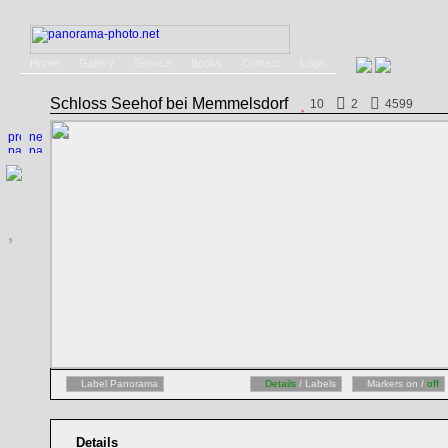
Home
Gallery
Service
Books
Contact
Login
Schloss Seehof bei Memmelsdorf
10
2
4599
Label Panorama
Details
/ Labels
Markers on /
off
Details