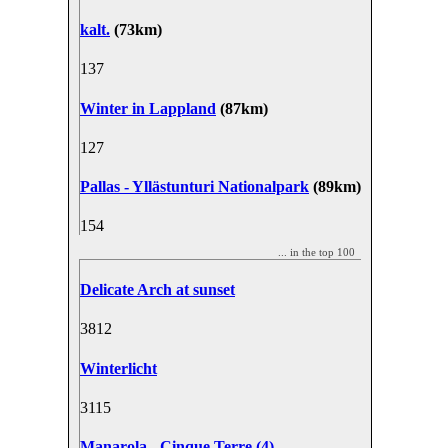
kalt.
(73km)
13
7
Winter in Lappland
(87km)
12
7
Pallas - Yllästunturi Nationalpark
(89km)
15
4
... in the top 100
Delicate Arch at sunset
38
12
Winterlicht
31
15
Manarola - Cinque Terre (4)