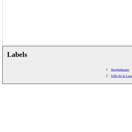
Labels
1
Amphitheater
2
Valle de la Lu