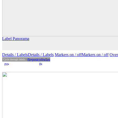
Label Panorama
Details
/ Labels
Details /
Labels
Markers on /
off
Markers
on
/ off
Over
Cycle through labels: