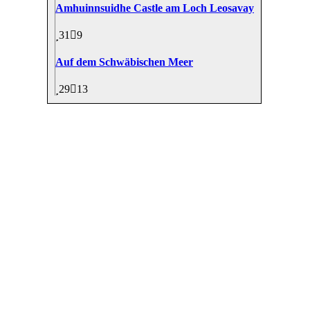
Amhuinnsuidhe Castle am Loch Leosavay
31
9
Auf dem Schwäbischen Meer
29
13