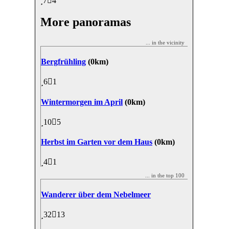
7
4
More panoramas
... in the vicinity
Bergfrühling
(0km)
6
1
Wintermorgen im April
(0km)
10
5
Herbst im Garten vor dem Haus
(0km)
4
1
... in the top 100
Wanderer über dem Nebelmeer
32
13