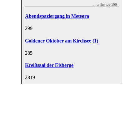
... in the top 100
Abendspaziergang in Meteora
29
9
Goldener Oktober am Kirchsee (1)
28
5
Kreißsaal der Eisberge
28
19