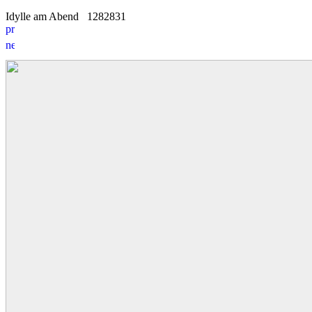
Idylle am Abend
12
8
2831