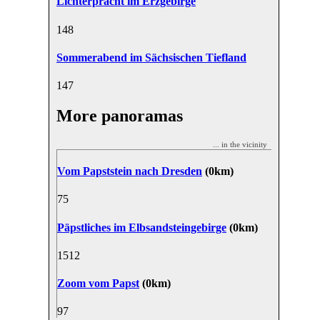
Lichterpracht im Erzgebirge
14
8
Sommerabend im Sächsischen Tiefland
14
7
More panoramas
... in the vicinity
Vom Papststein nach Dresden
(0km)
7
5
Päpstliches im Elbsandsteingebirge
(0km)
15
12
Zoom vom Papst
(0km)
9
7