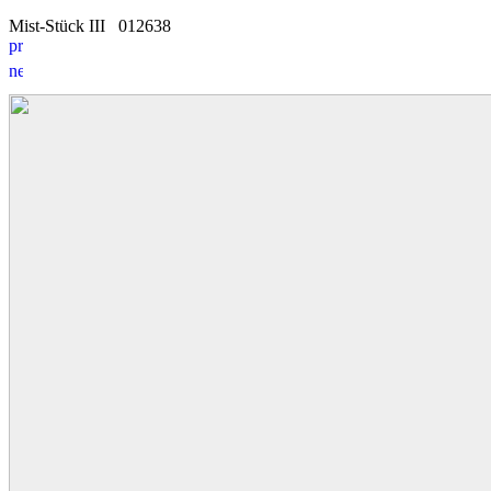
Mist-Stück III
0
1
2638