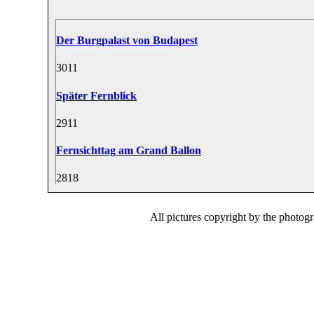
Der Burgpalast von Budapest
30
11
Später Fernblick
29
11
Fernsichttag am Grand Ballon
28
18
All pictures copyright by the photog