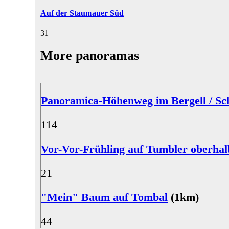
Auf der Staumauer Süd
3
1
More panoramas
Panoramica-Höhenweg im Bergell / Sc
11
4
Vor-Vor-Frühling auf Tumbler oberhal
2
1
"Mein" Baum auf Tombal
(1km)
4
4