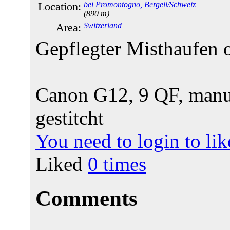
Location:
bei Promontogno, Bergell/Schweiz
(890 m)
Area:
Switzerland
Gepflegter Misthaufen 
Canon G12, 9 QF, manue
gestitcht
You need to login to l
Liked
0
times
Comments