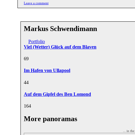
Leave a comment
Markus Schwendimann
Portfolio
Viel (Wetter) Glück auf dem Blaven
6
9
Im Hafen von Ullapool
4
4
Auf dem Gipfel des Ben Lomond
16
4
More panoramas
... in th