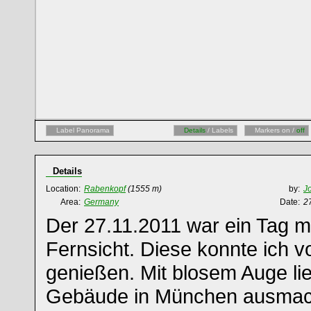
Label Panorama
Details
/ Labels
Markers on /
off
Details
Location:
Rabenkopf
(1555 m)
by:
J
Area:
Germany
Date:
2
Der 27.11.2011 war ein Tag m
Fernsicht. Diese konnte ich
genießen. Mit blosem Auge li
Gebäude in München ausmach