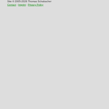
Site © 2005-2026 Thomas Schabacher
Contact
-
Imprint
-
Privacy Policy