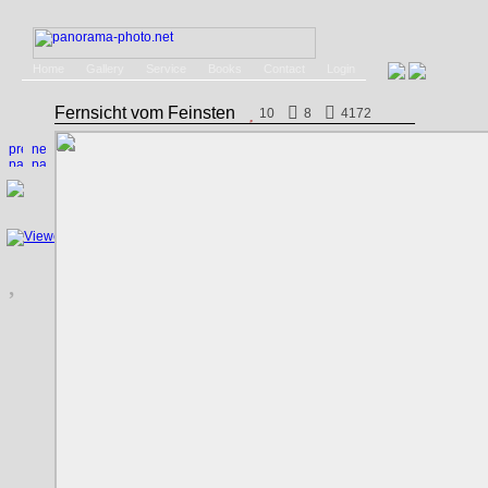
Home
Gallery
Service
Books
Contact
Login
Fernsicht vom Feinsten
10
8
4172