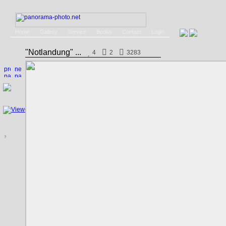
Home
Gallery
Service
Books
Contact
Login
"Notlandung" ...
4
2
3283