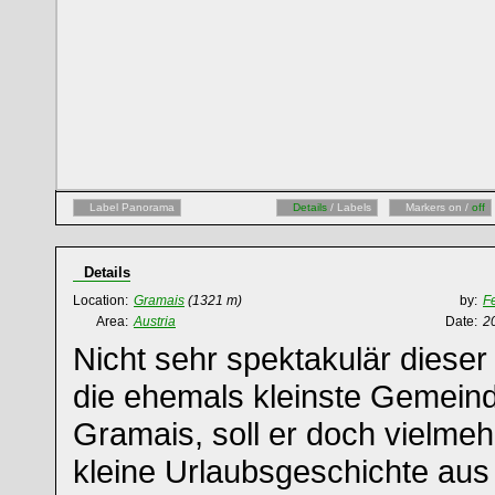
Label Panorama
Details
/ Labels
Markers on /
off
Details
Location:
Gramais
(1321 m)
by:
F
Area:
Austria
Date:
2
Nicht sehr spektakulär dieser 
die ehemals kleinste Gemeind
Gramais, soll er doch vielme
kleine Urlaubsgeschichte aus