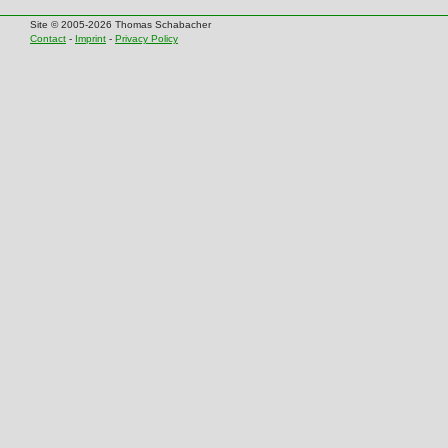
Site © 2005-2026 Thomas Schabacher
Contact
-
Imprint
-
Privacy Policy