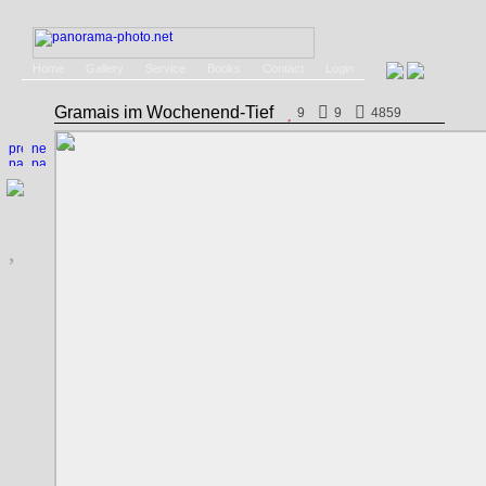
Home
Gallery
Service
Books
Contact
Login
Gramais im Wochenend-Tief
9
9
4859