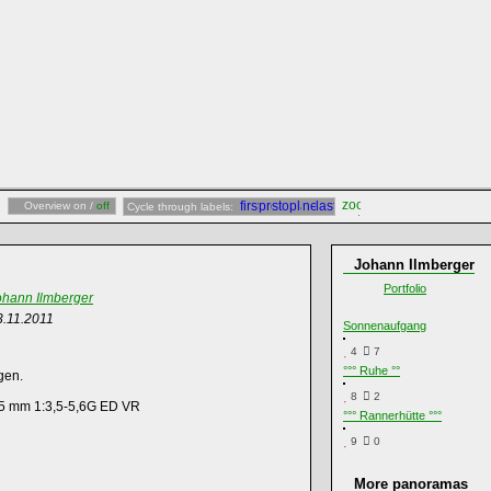
Overview on /
off
Cycle through labels:
Johann Ilmberger
Portfolio
ohann Ilmberger
3.11.2011
Sonnenaufgang
4
7
°°° Ruhe °°
gen.
8
2
5 mm 1:3,5-5,6G ED VR
°°° Rannerhütte °°°
9
0
More panoramas