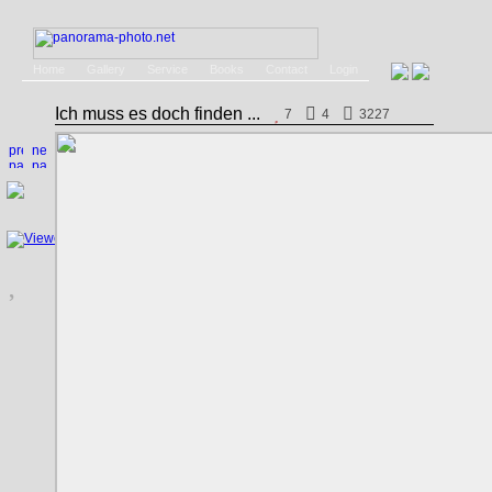
Home
Gallery
Service
Books
Contact
Login
Ich muss es doch finden ...
7
4
3227