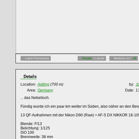
Label Panorama
Details
/ Labels
Markers on /
off
Details
Location:
Aidling
(700 m)
by:
J
Area:
Germany
Date:
1
... das Nebelloch.
Fündig wurde ich ein paar km weiter im Süden, also näher an den Ber
13 QF-Aufnahmen mit der Nikon D90 (Raw) + AF-S DX NIKKOR 18-10
Blende: F/13
Belichtung: 1/125
ISO 100
Brennweite: 38 mm