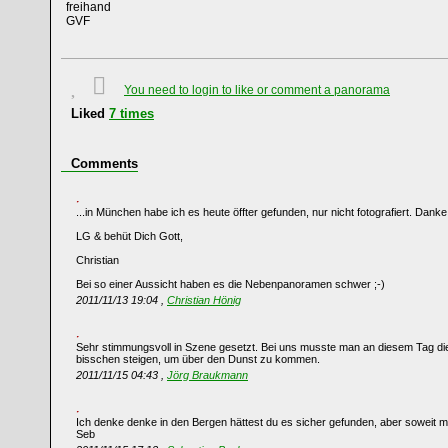
freihand
GVF
You need to login to like or comment a panorama
Liked
7
times
Comments
...in München habe ich es heute öffter gefunden, nur nicht fotografiert. Dan
LG & behüt Dich Gott,
Christian
Bei so einer Aussicht haben es die Nebenpanoramen schwer ;-)
2011/11/13 19:04 ,
Christian Hönig
Sehr stimmungsvoll in Szene gesetzt. Bei uns musste man an diesem Tag die
bisschen steigen, um über den Dunst zu kommen.
2011/11/15 04:43 ,
Jörg Braukmann
Ich denke denke in den Bergen hättest du es sicher gefunden, aber soweit mu
Seb