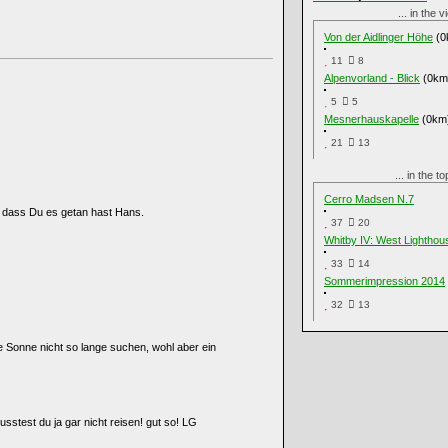
... in the 
Von der Aidlinger Höhe
(0
11
8
Alpenvorland - Blick
(0km
5
5
Mesnerhauskapelle
(0km
21
13
... in the 
Cerro Madsen N.7
ke dass Du es getan hast Hans.
37
20
Whitby IV: West Lighthou
33
14
Sommerimpression 2014
32
13
 Sonne nicht so lange suchen, wohl aber ein
sstest du ja gar nicht reisen! gut so! LG