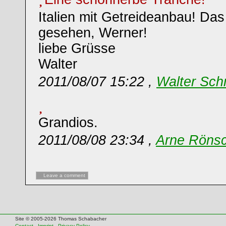
Italien mit Getreideanbau! Das
gesehen, Werner!
liebe Grüsse
Walter
2011/08/07 15:22 ,
Walter Sch
Grandios.
2011/08/08 23:34 ,
Arne Röns
Leave a comment
Site © 2005-2026 Thomas Schabacher
Contact
-
Imprint
-
Privacy Policy