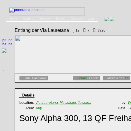
Home
Gallery
Service
Books
Contact
Login
Entlang der Via Lauretana
12
7
3920
Label Panorama
Details
/ Labels
Markers on /
off
Details
Location:
Via Lauretana, Mucigliani, Toskana
by:
W
Area:
Italy
Date:
1
Sony Alpha 300, 13 QF Fre