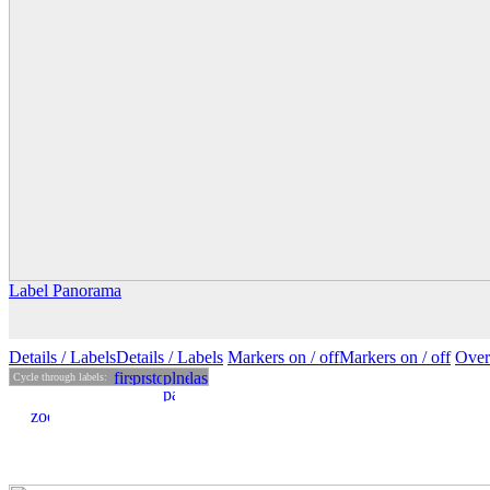
Label Panorama
Details
/ Labels
Details /
Labels
Markers on /
off
Markers
on
/ off
Over
Cycle through labels: