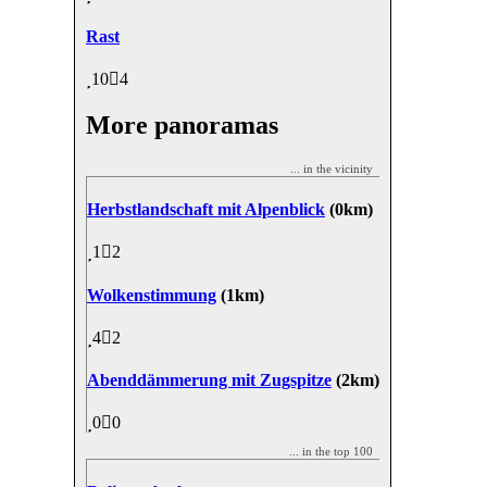
Rast
10
4
More panoramas
... in the vicinity
Herbstlandschaft mit Alpenblick
(0km)
1
2
Wolkenstimmung
(1km)
4
2
Abenddämmerung mit Zugspitze
(2km)
0
0
... in the top 100