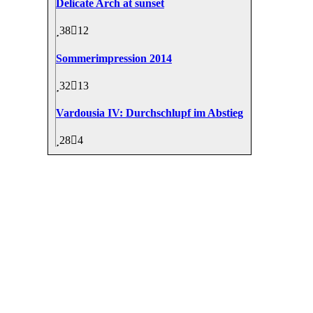
Delicate Arch at sunset
38
12
Sommerimpression 2014
32
13
Vardousia IV: Durchschlupf im Abstieg
28
4