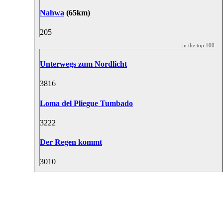
Nahwa
(65km)
20
5
... in the top 100
Unterwegs zum Nordlicht
38
16
Loma del Pliegue Tumbado
32
22
Der Regen kommt
30
10