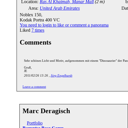
Location:
Ras Al Khaimah, Manar Mall
(2 m)
b
Area:
United Arab Emirates
Dat
Noblex 150,
Kodak Portra 400 VC
You need to login to like or comment a panorama
Liked
7
times
Comments
Sehr schönes Licht und Motiv, aufgenommen mit einem "Dinosaurier" der Panor
Gruß,
JE
2011/02/26 13:26 ,
Jörg Engelhardt
Leave a comment
Marc Deragisch
Portfolio