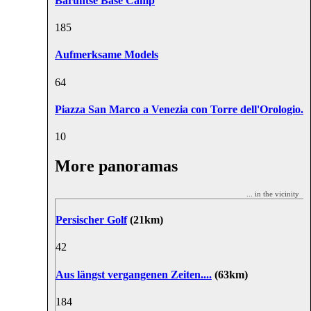
Baruntse Base Camp
18
5
Aufmerksame Models
6
4
Piazza San Marco a Venezia con Torre dell'Orologio.
1
0
More panoramas
... in the vicinity
Persischer Golf
(21km)
4
2
Aus längst vergangenen Zeiten....
(63km)
18
4