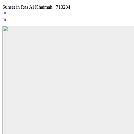
Sunset in Ras Al Khaimah
7
1
3234