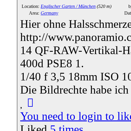
Location:
Englischer Garten / München
(520 m)
b
Area:
Germany
Dat
Hier ohne Halsschmerze
http://www.panoramio
14 QF-RAW-Vertikal-Ha
400d PSE8 1.
1/40 f 3,5 18mm ISO 1
Die Bildrechte habe ich 
You need to login to l
Liked
5
times