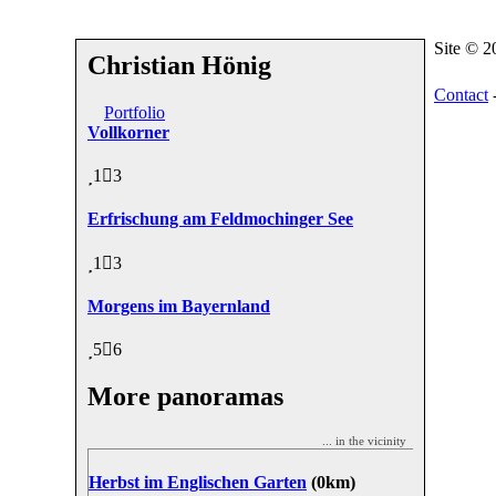
Site © 
Christian Hönig
Contact
Portfolio
Vollkorner
1
3
Erfrischung am Feldmochinger See
1
3
Morgens im Bayernland
5
6
More panoramas
... in the vicinity
Herbst im Englischen Garten
(0km)