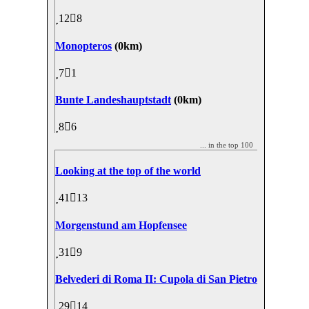
12
8
Monopteros
(0km)
7
1
Bunte Landeshauptstadt
(0km)
8
6
... in the top 100
Looking at the top of the world
41
13
Morgenstund am Hopfensee
31
9
Belvederi di Roma II: Cupola di San Pietro
29
14