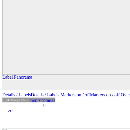
Label Panorama
Details
/ Labels
Details /
Labels
Markers on /
off
Markers
on
/ off
Over
Cycle through labels: