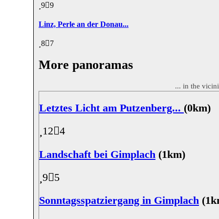
9
9
Linz, Perle an der Donau...
8
7
More panoramas
... in the vici
Letztes Licht am Putzenberg...
(0km)
12
4
Landschaft bei Gimplach
(1km)
9
5
Sonntagsspatziergang in Gimplach
(1k