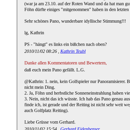
(war ja am 23.10. auf der Roten Wand und da hat man gut
Föhn dürfte einiges "mitgenommen" haben in den letzten 
Sehr schönes Pano, wunderbare idyllische Stimmung!!!
lg, Kathrin
PS - "hängt" es links ein bißchen nach oben?
2010/11/02 08:26 ,
Kathrin Teubl
Danke allen Kommentatoren und Bewertern,
daß euch mein Pano gefällt. L.G.
@Kathrin: 1. nein, kein Golfspieler nur Panoramisierer. B
nicht mein Ding.
2. Ja, Föhn und herbstliche Sonneneinstrahlung haben v
3. Nein, nicht das ich wüsste. Ich hab das Pano genau au
finde ich, ist gerade und der Reiting ist nicht sehr weit 
auch Golfplatz Reiting).
Liebe Grüsse vom Gerhard.
2010/11/02 15:54 ,
Gerhard Eidenberger