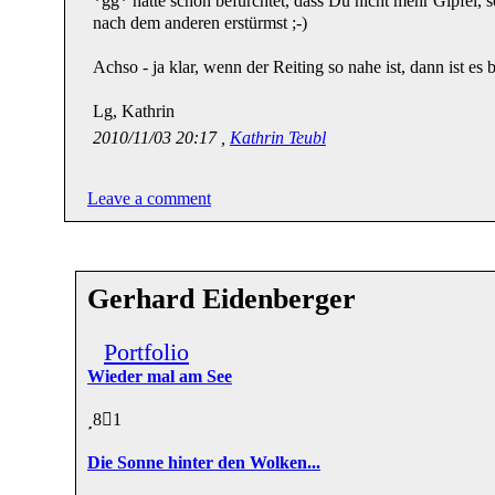
*gg* hatte schon befürchtet, dass Du nicht mehr Gipfel, 
nach dem anderen erstürmst ;-)
Achso - ja klar, wenn der Reiting so nahe ist, dann ist es
Lg, Kathrin
2010/11/03 20:17 ,
Kathrin Teubl
Leave a comment
Gerhard Eidenberger
Portfolio
Wieder mal am See
8
1
Die Sonne hinter den Wolken...