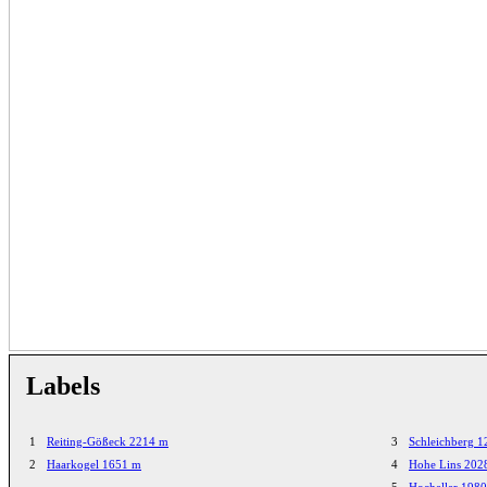
Labels
1
Reiting-Gößeck 2214 m
3
Schleichberg 
2
Haarkogel 1651 m
4
Hohe Lins 202
5
Hocheller 198