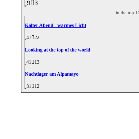
9
3
... in the top
Kalter Abend - warmes Licht
41
22
Looking at the top of the world
41
13
Nachtlager am Alpamayo
31
12