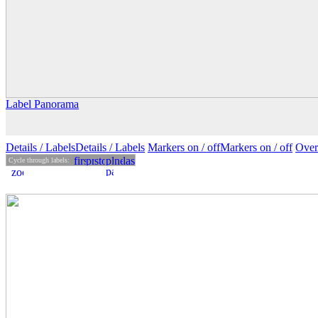
Label Panorama
Details
/ Labels
Details /
Labels
Markers on /
off
Markers
on
/ off
Over
Cycle through labels: