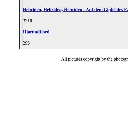
Hebriden, Hebriden, Hebriden - Auf dem Gipfel des Ea
37
16
Hjørundfjord
29
6
All pictures copyright by the photog