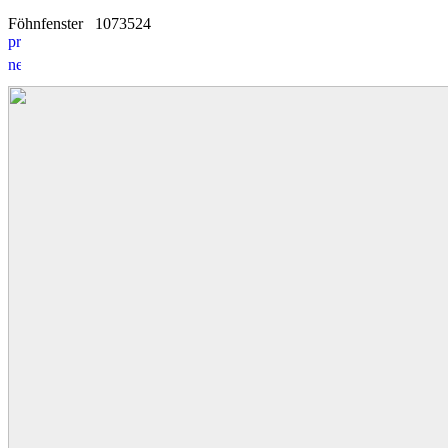
Föhnfenster
10
7
3524