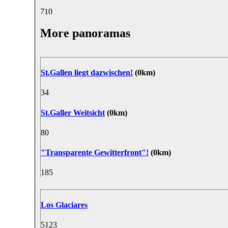
7
10
More panoramas
St.Gallen liegt dazwischen!
(0km)
3
4
St.Galler Weitsicht
(0km)
8
0
"Transparente Gewitterfront"!
(0km)
18
5
Los Glaciares
51
23