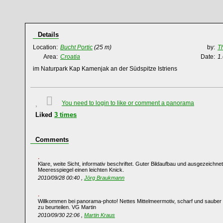
Details
Location:
Bucht Portic
(25 m)
by:
T
Area:
Croatia
Date:
1
im Naturpark Kap Kamenjak an der Südspitze Istriens
You need to login to like or comment a panorama
Liked
3
times
Comments
Klare, weite Sicht, informativ beschriftet. Guter Bildaufbau und ausgezeichnet
Meeresspiegel einen leichten Knick.
2010/09/28 00:40 ,
Jörg Braukmann
Willkommen bei panorama-photo! Nettes Mittelmeermotiv, scharf und sauber 
zu beurteilen. VG Martin
2010/09/30 22:06 ,
Martin Kraus