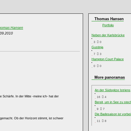
Thomas Hansen
Portfolio
homas Hansen
.09.2010
Neben der Karlsbrücke
3
0
Gustinja
7
3
Hampton Court Palace
0
0
More panoramas
An der Südspitze Istriens
e Schärfe. In der Mitte -meine ich- hat der
16
4
Bereit, um in See zu ste
9
7
Die Badesaison ist vorbei 
gemacht. Ob der Horizont stimmt, ist schwer
11
8