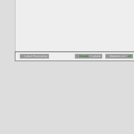
Label Panorama
Details
/ Labels
Markers on /
off