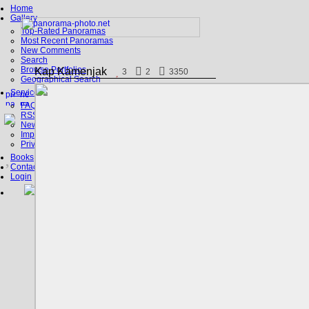
Home
Gallery
Top-Rated Panoramas
Most Recent Panoramas
New Comments
Search
Browse Portfolios
Kap Kamenjak
3
2
3350
Geographical Search
Service
FAQ
RSS, Google Earth
News
Imprint
Privacy Policy
Books
Contact
Login