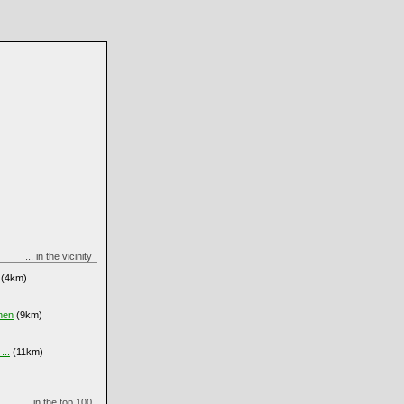
... in the vicinity
(4km)
chen
(9km)
...
(11km)
... in the top 100