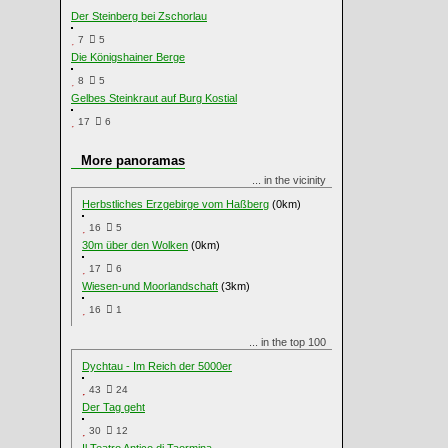
Der Steinberg bei Zschorlau
7
5
Die Königshainer Berge
8
5
Gelbes Steinkraut auf Burg Kostial
17
6
More panoramas
... in the vicinity
Herbstliches Erzgebirge vom Haßberg
(0km)
16
5
30m über den Wolken
(0km)
17
6
Wiesen-und Moorlandschaft
(3km)
16
1
... in the top 100
Dychtau - Im Reich der 5000er
43
24
Der Tag geht
30
12