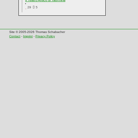
Il Teatro Antico di Taormina
29
5
Site © 2005-2026 Thomas Schabacher
Contact
-
Imprint
-
Privacy Policy