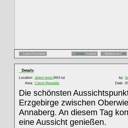
Label Panorama
Details
/ Labels
Markers on /
off
Details
Location:
Jeleni hora
(993 m)
by:
S
Area:
Czech Republic
Date:
0
Die schönsten Aussichtspunkt
Erzgebirge zwischen Oberwie
Annaberg. An diesem Tag konn
eine Aussicht genießen.