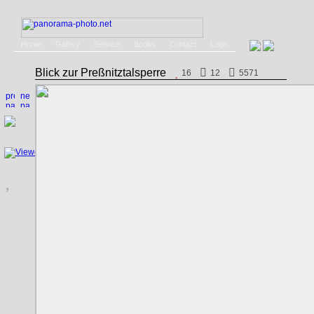
Home
Gallery
Service
Books
Contact
Login
Blick zur Preßnitztalsperre
16
12
5571