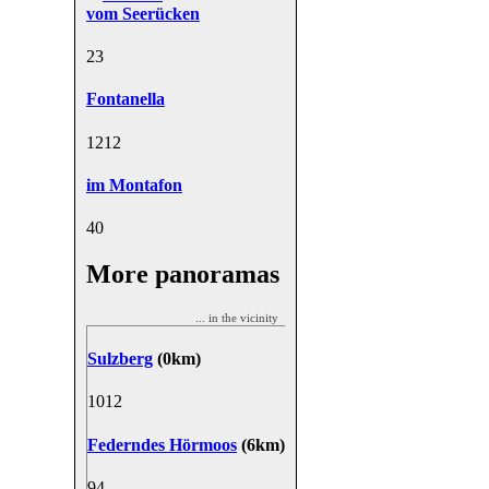
vom Seerücken
2
3
Fontanella
12
12
im Montafon
4
0
More panoramas
... in the vicinity
Sulzberg
(0km)
10
12
Federndes Hörmoos
(6km)
9
4