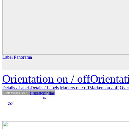
Label Panorama
Orientation on /
off
Orienta
Details
/ Labels
Details /
Labels
Markers on /
off
Markers
on
/ off
Over
Cycle through labels: