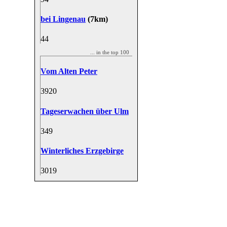
bei Lingenau
(7km)
4
4
... in the top 100
Vom Alten Peter
39
20
Tageserwachen über Ulm
34
9
Winterliches Erzgebirge
30
19