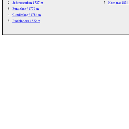
2
Sedererstuiben 1737 m
7
Hochgrat 1834
3
Buralpkopf 1772 m
4
Gündleskopf 1784 m
5
Rindalphorn 1822 m