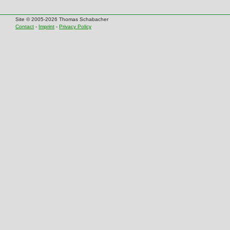
Site © 2005-2026 Thomas Schabacher
Contact
-
Imprint
-
Privacy Policy