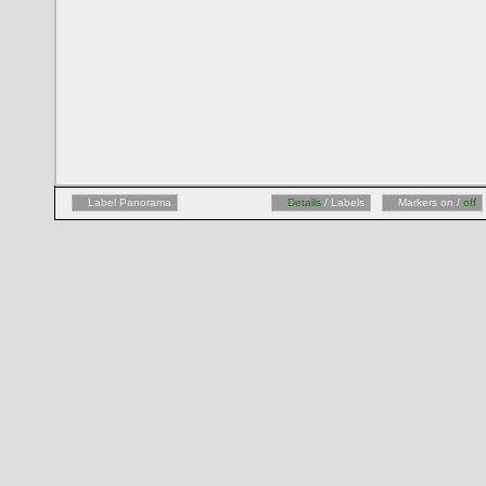
Label Panorama
Details
/ Labels
Markers on /
off