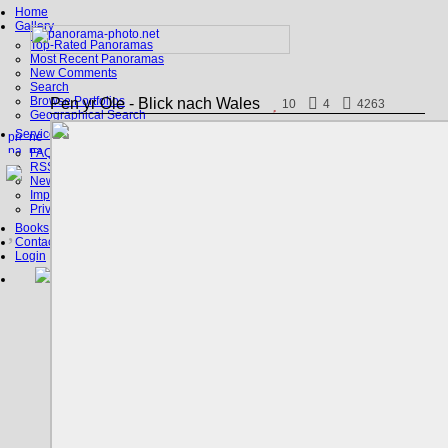
Home
Gallery
Top-Rated Panoramas
Most Recent Panoramas
New Comments
Search
Browse Portfolios
Pen yr Ole - Blick nach Wales
10
4
4263
Geographical Search
Service
FAQ
RSS, Google Earth
News
Imprint
Privacy Policy
Books
Contact
Login