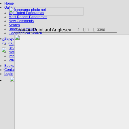
Home
Gallery
Top-Rated Panoramas
Most Recent Panoramas
New Comments
Search
Browse Portfolios
Penmon Point auf Anglesey
2
1
3390
Geographical Search
Service
FAQ
RSS, Google Earth
News
Imprint
Privacy Policy
Books
Contact
Login