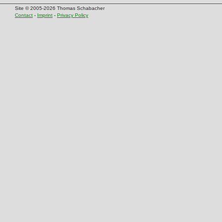
Site © 2005-2026 Thomas Schabacher
Contact
-
Imprint
-
Privacy Policy