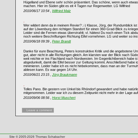
Hügelland und Ebene sehr schön präsentiert. Das schöne, wenn auch etwas 
machen. Hier im Süden gibt es eit 4 Tagen nur Regenwetter. LG Wilfried
2010/06/17 10:54 ,
Wilfried Malz
Wer wildert denn da in meinem Revier? ;-) Klasse, Jörg, der Rundumblick ist Dir
auf der Löwenburg den richtigen Standort für einen 360-Grad-Blick zu kriegen.
Leider sind die Fernen etwas überstrahlt; vl. hättest Du noch einen Tick ab
noch weitere Beschriftungen Richtung Eifel vornehmen. LG und weiter so ins
2010/06/18 09:39 ,
Peter Brandt
Danke für eure Beachtung, Peters konstruktive Kritik und die angebotene Unt
gut, aber nicht in alle Richtungen gleich. Am klarsten war der Blick nach S
weit reichte er ins Flachland nach Nordwesten. Im Gegenlichtbereich habe 
abgedunkelt, damit die Eifel besser zur Geltung kommt. Anschließend habe i
minimieren. Leider habe ich es nicht hinbekommen, dass man an der Turmu
ablesen kann. Es war gegen 14 Uhr.
2010/06/21 23:15 ,
Jörg Braukmann
Tolles Pano. Bin gestern von Unkel bis Rhöndorf gewandert und habe natür
mitgenommen. Leider war ich zu diesem Zeitpunkt nicht mehr in der Lage auf
2010/09/06 08:56 ,
Horst Muschert
Leave a comment
Site © 2005-2026 Thomas Schabacher