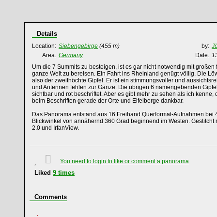
Details
Location:
Siebengebirge
(455 m)
by:
J
Area:
Germany
Date:
1
Um die 7 Summits zu besteigen, ist es gar nicht notwendig mit großen
ganze Welt zu bereisen. Ein Fahrt ins Rheinland genügt völlig. Die 
also der zweithöchte Gipfel. Er ist ein stimmungsvoller und aussichtsr
und Antennen fehlen zur Gänze. Die übrigen 6 namengebenden Gipfe
sichtbar und rot beschriftet. Aber es gibt mehr zu sehen als ich kenne,
beim Beschriften gerade der Orte und Eifelberge dankbar.
Das Panorama entstand aus 16 Freihand Querformat-Aufnahmen bei 4
Blickwinkel von annähernd 360 Grad beginnend im Westen. Gestitcht 
2.0 und IrfanView.
You need to login to like or comment a panorama
Liked
9
times
Comments