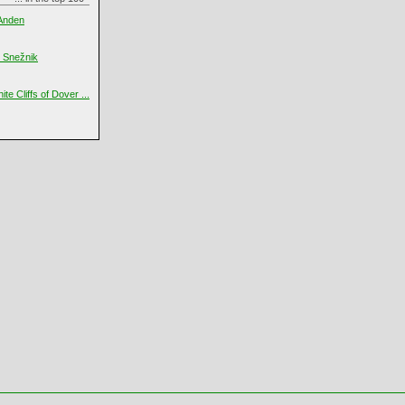
 Anden
 Snežnik
te Cliffs of Dover ...