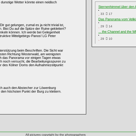
dunstige Wetter könnte einen neidisch
Sternenhimmel über den
33
17
Das Panorama vom Veliki
 gut gelungen, zumal es ja nicht trivial ist,
29
14
 Bist Du auf die Spitze der Ruine geklettert?
... the Channel and the Whi
dunkeln können. Ich werde bei Gelegenheit
truktive Mittelgebirgs-Panos! LG Peter
29
10
erstützung beim Beschriften. Die Sicht war
üdosten Richtung Westerwald, am wenigsten
ich das Panorama vor einigen Tagen etwas
ch noch versucht, die Bearbeitungsspuren zu
hr des Kölner Doms den Aufnahmezeitpunkt
lich auch den Abstecher zur Löwenburg
 den höchsten Punkt der Burg zu klettern.
All pictures copyright by the photographers