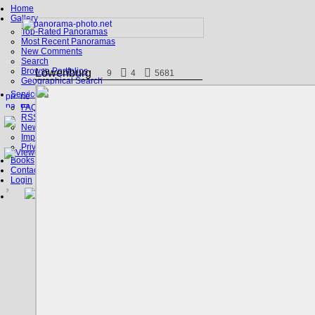
Home
Gallery
Top-Rated Panoramas
Most Recent Panoramas
New Comments
Search
Browse Portfolios
Löwenburg
9
4
5681
Geographical Search
Service
FAQ
RSS, Google Earth
News
Imprint
Privacy Policy
Books
Contact
Login