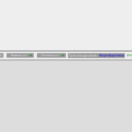
ls
Markers on /
off
Overview on /
off
Cycle through labels: