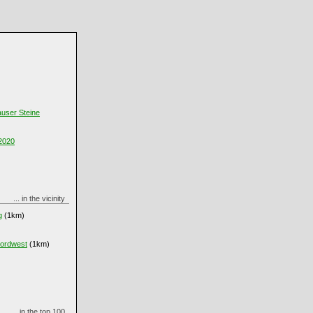
user Steine
 2020
... in the vicinity
g
(1km)
ordwest
(1km)
... in the top 100