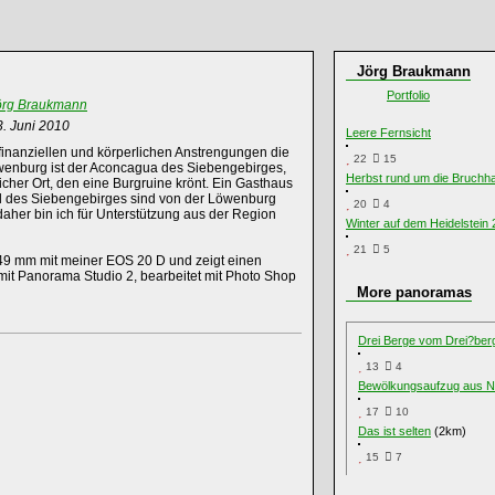
Jörg Braukmann
Portfolio
örg Braukmann
3. Juni 2010
Leere Fernsicht
 finanziellen und körperlichen Anstrengungen die
22
15
Löwenburg ist der Aconcagua des Siebengebirges,
Herbst rund um die Bruchha
eicher Ort, den eine Burgruine krönt. Ein Gasthaus
l des Siebengebirges sind von der Löwenburg
20
4
 daher bin ich für Unterstützung aus der Region
Winter auf dem Heidelstein
21
5
9 mm mit meiner EOS 20 D und zeigt einen
mit Panorama Studio 2, bearbeitet mit Photo Shop
More panoramas
Drei Berge vom Drei?ber
13
4
Bewölkungsaufzug aus N
17
10
Das ist selten
(2km)
15
7