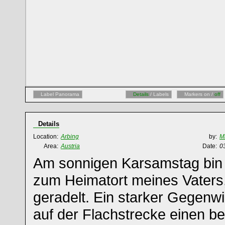
Label Panorama
Details
/ Labels
Markers on /
off
Details
Location:
Arbing
by:
M
Area:
Austria
Date:
0
Am sonnigen Karsamstag bin
zum Heimatort meines Vaters
geradelt. Ein starker Gegenw
auf der Flachstrecke einen b