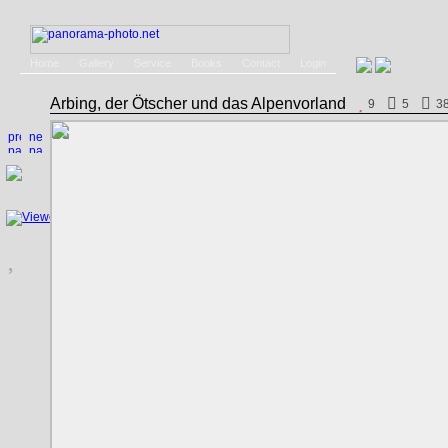
Home
Gallery
Service
Books
Contact
Login
Arbing, der Ötscher und das Alpenvorland
9
5
3