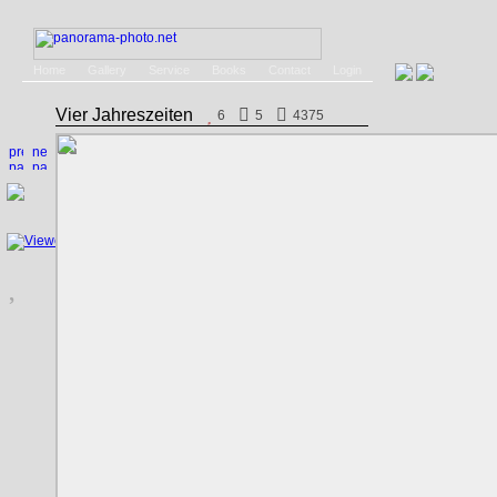
Home
Gallery
Service
Books
Contact
Login
Vier Jahreszeiten
6
5
4375