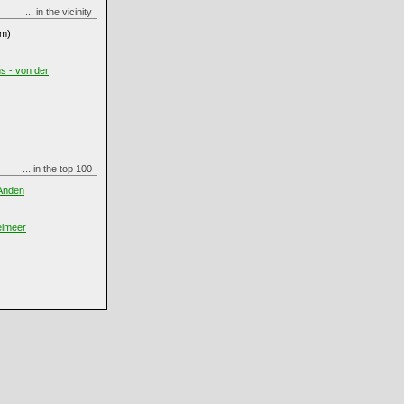
... in the vicinity
m)
s - von der
... in the top 100
 Anden
elmeer