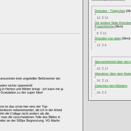
Dresden - Triptychon
(0k
12
12
Die andere Seite Dresden
Frauenkirche
(0km)
8
12
Dresden von oben
(0km)
12
6
Sternenhimmel über den
33
17
Wanderer über dem Neb
ansonsten kein ungeteilter Befürworter der
32
13
- wäre sicher spannend!
Zwischen den Klöstern
in Herbst und Winter bringt - ich kann mir ja
 Gratulation zu der super Idee!
28
5
nst ist das erste hier eins der Top-
itoren nebeneinander, die ich in der Arbeit
kt die Collage nicht anders als die
 man die verscheidenen Teile des Bildes in
 leider an der 500px Begrenzung. VG Martin