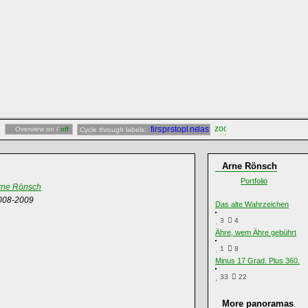
Overview on /
off
Cycle through labels:
Arne Rönsch
Portfolio
rne Rönsch
008-2009
Das alte Wahrzeichen
3
4
Ähre, wem Ähre gebührt
1
8
Minus 17 Grad. Plus 360.
33
22
More panoramas