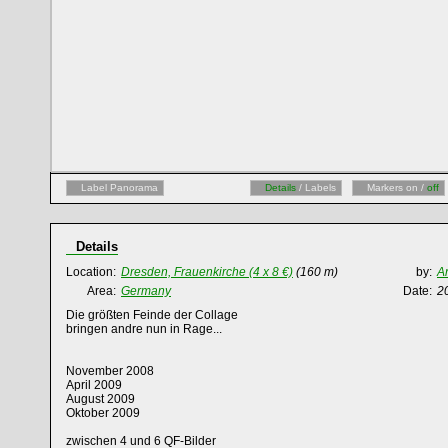
Label Panorama
Details
/ Labels
Markers on /
off
Details
Location:
Dresden, Frauenkirche (4 x 8 €)
(160 m)
by:
A
Area:
Germany
Date:
2
Die größten Feinde der Collage
bringen andre nun in Rage...
November 2008
April 2009
August 2009
Oktober 2009
zwischen 4 und 6 QF-Bilder