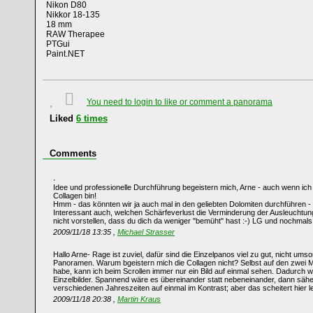
Nikon D80
Nikkor 18-135
18 mm
RAW Therapee
PTGui
Paint.NET
You need to login to like or comment a panorama
Liked
6
times
Comments
Idee und professionelle Durchführung begeistern mich, Arne - auch wenn ich 
Collagen bin!
Hmm - das könnten wir ja auch mal in den geliebten Dolomiten durchführen 
Interessant auch, welchen Schärfeverlust die Verminderung der Ausleuchtung 
nicht vorstellen, dass du dich da weniger "bemüht" hast :-) LG und nochmals
2009/11/18 13:35 ,
Michael Strasser
Hallo Arne- Rage ist zuviel, dafür sind die Einzelpanos viel zu gut, nicht umso
Panoramen. Warum bgeistern mich die Collagen nicht? Selbst auf den zwei Mon
habe, kann ich beim Scrollen immer nur ein Bild auf einmal sehen. Dadurch wir
Einzelbilder. Spannend wäre es übereinander statt nebeneinander, dann sähe
verschiedenen Jahreszeiten auf einmal im Kontrast; aber das scheitert hier
2009/11/18 20:38 ,
Martin Kraus