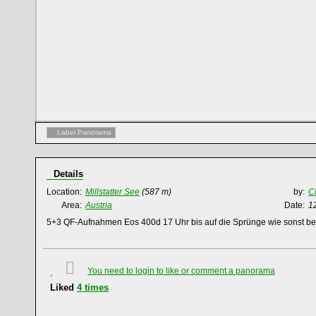
Label Panorama
Details
Location:
Millstatter See
(587 m)
by:
C
Area:
Austria
Date:
1
5+3 QF-Aufnahmen Eos 400d 17 Uhr bis auf die Sprünge wie sonst bea
You need to login to like or comment a panorama
Liked
4
times