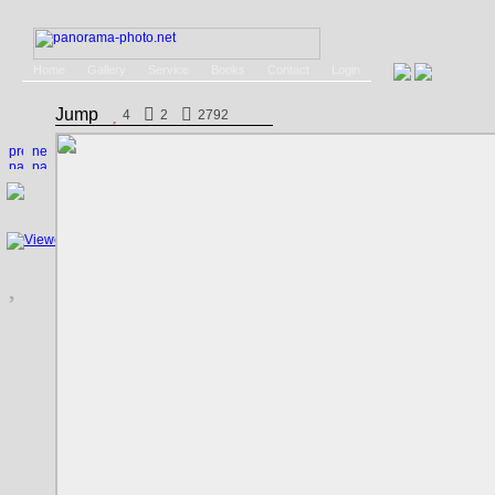
Home
Gallery
Service
Books
Contact
Login
Jump
4
2
2792