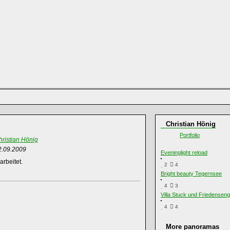
Christian Hönig
Portfolio
hristian Hönig
2.09.2009
Eveninglight reload
rbeitet.
2
4
Bright beauty Tegernsee
4
3
Villa Stuck und Friedenseng
4
4
More panoramas