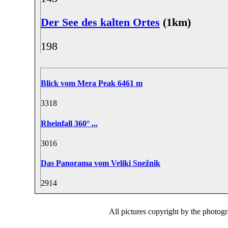
Der See des kalten Ortes
(1km)
19
8
Blick vom Mera Peak 6461 m
33
18
Rheinfall 360° ...
30
16
Das Panorama vom Veliki Snežnik
29
14
All pictures copyright by the photog