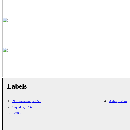
Labels
1
Norðurnámur, 792m
4
Aldan, 775m
2
Snjóalda, 933m
3
F-208