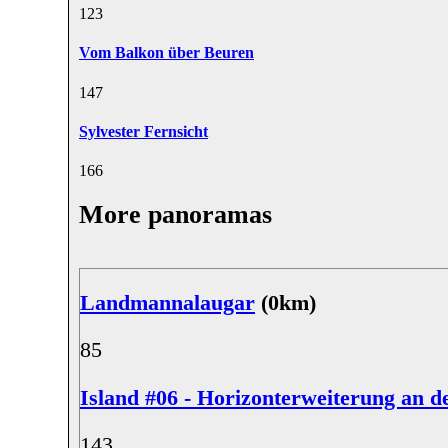
12
3
Vom Balkon über Beuren
14
7
Sylvester Fernsicht
16
6
More panoramas
Landmannalaugar
(0km)
8
5
Island #06 - Horizonterweiterung an d
14
3