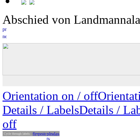
Abschied von Landmanna
Orientation on /
off
Orienta
Details
/ Labels
Details /
Lab
off
Cycle through labels: