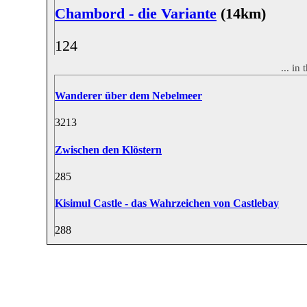
Chambord - die Variante
(14km)
12
4
... in
Wanderer über dem Nebelmeer
32
13
Zwischen den Klöstern
28
5
Kisimul Castle - das Wahrzeichen von Castlebay
28
8