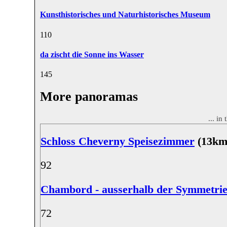
Kunsthistorisches und Naturhistorisches Museum
11
0
da zischt die Sonne ins Wasser
14
5
More panoramas
... in
Schloss Cheverny Speisezimmer
(13km
9
2
Chambord - ausserhalb der Symmetri
7
2