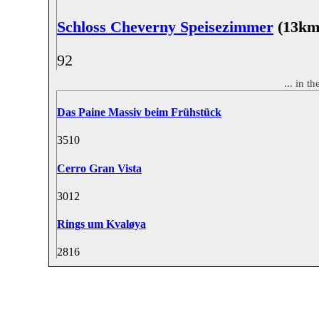
Schloss Cheverny Speisezimmer
(13km
9
2
... in 
Das Paine Massiv beim Frühstück
35
10
Cerro Gran Vista
30
12
Rings um Kvaløya
28
16