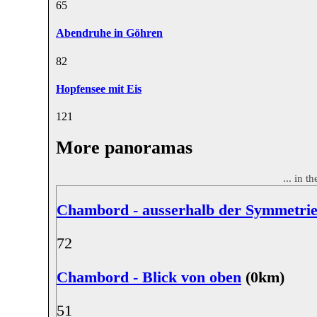
6
5
Abendruhe in Göhren
8
2
Hopfensee mit Eis
12
1
More panoramas
... in t
Chambord - ausserhalb der Symmetri
7
2
Chambord - Blick von oben
(0km)
5
1