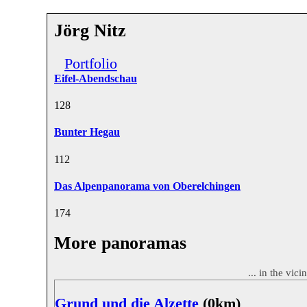
Jörg Nitz
Portfolio
Eifel-Abendschau
12
8
Bunter Hegau
11
2
Das Alpenpanorama von Oberelchingen
17
4
More panoramas
... in the vic
Grund und die Alzette
(0km)