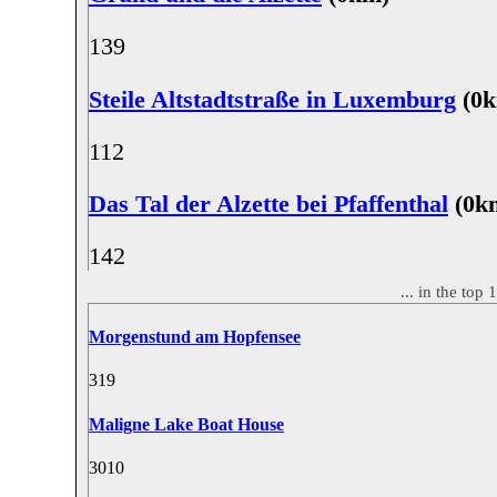
13
9
Steile Altstadtstraße in Luxemburg
(0k
11
2
Das Tal der Alzette bei Pfaffenthal
(0k
14
2
... in the top
Morgenstund am Hopfensee
31
9
Maligne Lake Boat House
30
10