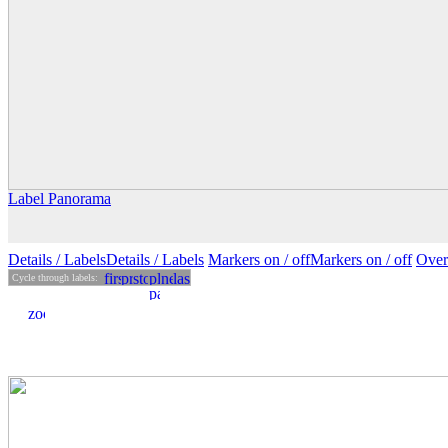
Label Panorama
Details
/ Labels
Details /
Labels
Markers on /
off
Markers
on
/ off
Over
Cycle through labels: