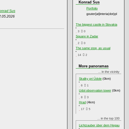
Konrad Sus
Portfolio
onrad Sus
gouter[at]interia(dot)pl
2.05.2026
The biggest castle in Slovakia
3
0
Square in Zadar
2
0
The same stop, as usual
14
2
More panoramas
... in the vicinity
Skalky pri Údole
(0km)
6
1
Udol observation tower
(0km)
8
3
Hrad
(4km)
17
5
... in the top 100
Lichtzauber über dem Hegau