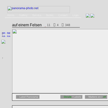
Home
Gallery
Service
Books
Contact
Login
auf einem Felsen
11
4
348
Label Panorama
Details
/ Labels
Markers on /
off