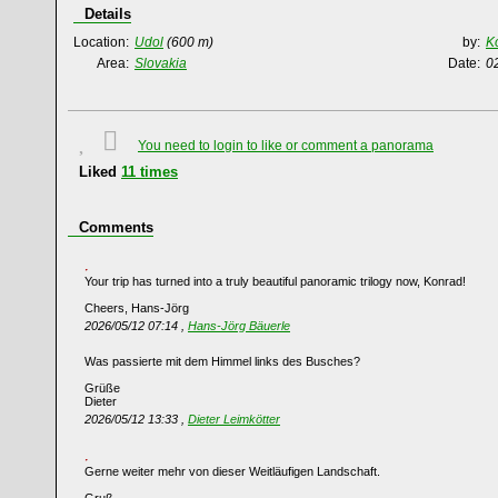
Details
Location:
Udol
(600 m)
by:
K
Area:
Slovakia
Date:
0
You need to login to like or comment a panorama
Liked
11
times
Comments
Your trip has turned into a truly beautiful panoramic trilogy now, Konrad!
Cheers, Hans-Jörg
2026/05/12 07:14 ,
Hans-Jörg Bäuerle
Was passierte mit dem Himmel links des Busches?
Grüße
Dieter
2026/05/12 13:33 ,
Dieter Leimkötter
Gerne weiter mehr von dieser Weitläufigen Landschaft.