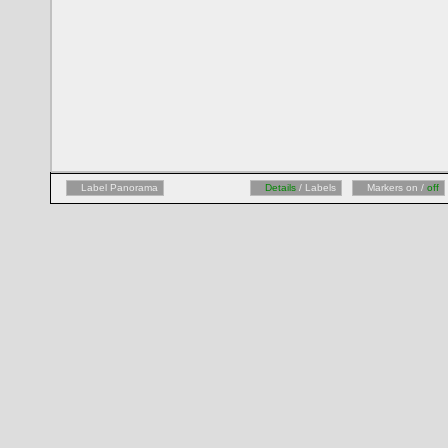
Label Panorama
Details
/ Labels
Markers on /
off