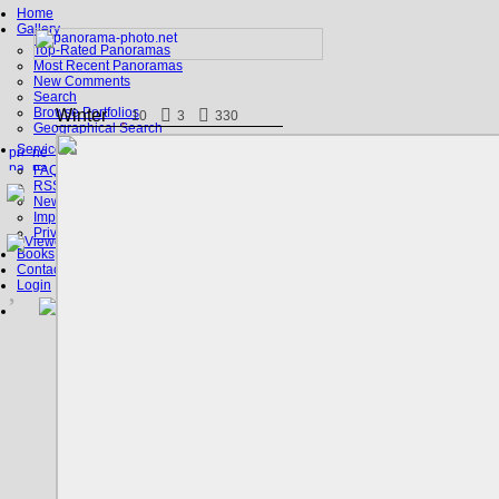
Home
Gallery
Top-Rated Panoramas
Most Recent Panoramas
New Comments
Search
Browse Portfolios
Winter
10
3
330
Geographical Search
Service
FAQ
RSS, Google Earth
News
Imprint
Privacy Policy
Books
Contact
Login