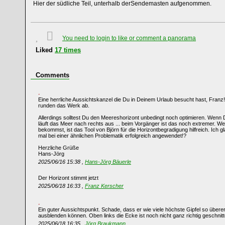
Hier der südliche Teil, unterhalb derSendemasten aufgenommen.
You need to login to like or comment a panorama
Liked
17
times
Comments
Eine herrliche Aussichtskanzel die Du in Deinem Urlaub besucht hast, Fran
runden das Werk ab.
Allerdings solltest Du den Meereshorizont unbedingt noch optimieren. Wenn
läuft das Meer nach rechts aus ... beim Vorgänger ist das noch extremer. Wen
bekommst, ist das Tool von Björn für die Horizontbegradigung hilfreich. Ich
mal bei einer ähnlichen Problematik erfolgreich angewendet!?
Herzliche Grüße
Hans-Jörg
2025/06/16 15:38 ,
Hans-Jörg Bäuerle
Der Horizont stimmt jetzt
2025/06/18 16:33 ,
Franz Kerscher
Ein guter Aussichtspunkt. Schade, dass er wie viele höchste Gipfel so überer
ausblenden können. Oben links die Ecke ist noch nicht ganz richtig geschnitt
2025/06/18 16:35 ,
Jörg Braukmann