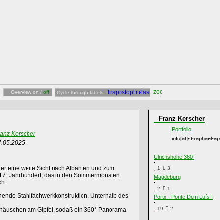
Overview on /
off
Cycle through labels:
Franz Kerscher
Portfolio
ranz Kerscher
info[at]st-raphael-a
7.05.2025
Ulrichshöhe 360°
tter eine weite Sicht nach Albanien und zum
1
3
em 17. Jahrhundert, das in den Sommermonaten
Magdeburg
ch.
2
1
ehende Stahlfachwerkkonstruktion. Unterhalb des
Porto - Ponte Dom Luís I
19
2
ohäuschen am Gipfel, sodaß ein 360° Panorama