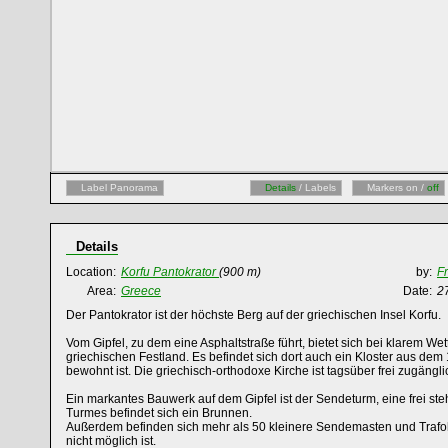
Label Panorama
Details
/ Labels
Markers on /
off
Details
Location:
Korfu Pantokrator
(900 m)
by:
F
Area:
Greece
Date:
2
Der Pantokrator ist der höchste Berg auf der griechischen Insel Korfu.
Vom Gipfel, zu dem eine Asphaltstraße führt, bietet sich bei klarem We
griechischen Festland. Es befindet sich dort auch ein Kloster aus d
bewohnt ist. Die griechisch-orthodoxe Kirche ist tagsüber frei zugängli
Ein markantes Bauwerk auf dem Gipfel ist der Sendeturm, eine frei st
Turmes befindet sich ein Brunnen.
Außerdem befinden sich mehr als 50 kleinere Sendemasten und Traf
nicht möglich ist.