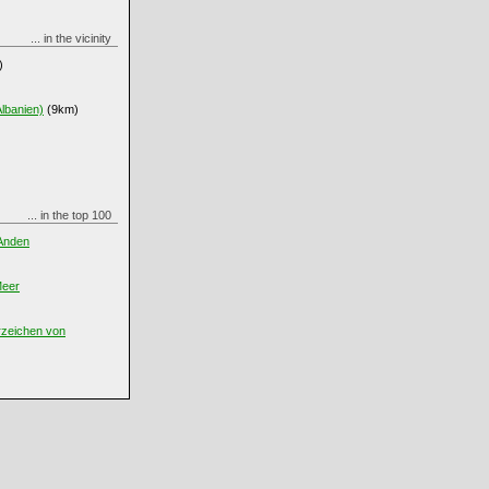
... in the vicinity
)
lbanien)
(9km)
... in the top 100
 Anden
Meer
rzeichen von