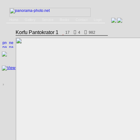
Home
Gallery
Service
Books
Contact
Login
Korfu Pantokrator 1
17
4
982