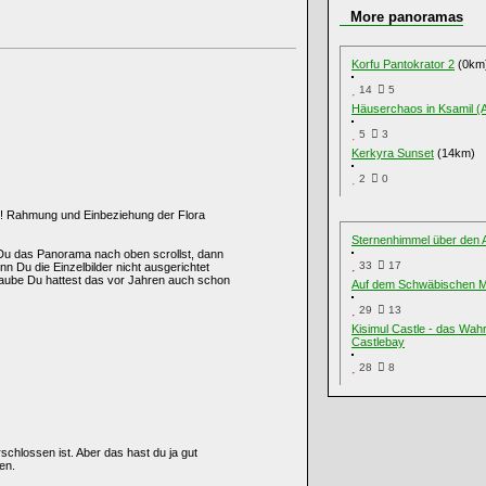
More panoramas
Korfu Pantokrator 2
(0km
14
5
Häuserchaos in Ksamil (A
5
3
Kerkyra Sunset
(14km)
2
0
z!! Rahmung und Einbeziehung der Flora
Sternenhimmel über den
 Du das Panorama nach oben scrollst, dann
33
17
n Du die Einzelbilder nicht ausgerichtet
 glaube Du hattest das vor Jahren auch schon
Auf dem Schwäbischen 
29
13
Kisimul Castle - das Wah
Castlebay
28
8
schlossen ist. Aber das hast du ja gut
en.