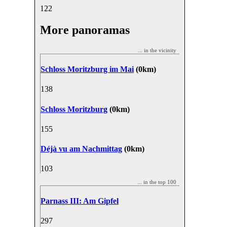
12
2
More panoramas
... in the vicinity
Schloss Moritzburg im Mai
(0km)
13
8
Schloss Moritzburg
(0km)
15
5
Déjà vu am Nachmittag
(0km)
10
3
... in the top 100
Parnass III: Am Gipfel
29
7