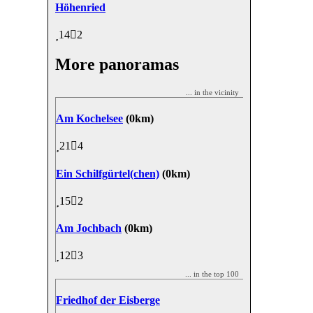
Höhenried
14
2
More panoramas
... in the vicinity
Am Kochelsee
(0km)
21
4
Ein Schilfgürtel(chen)
(0km)
15
2
Am Jochbach
(0km)
12
3
... in the top 100
Friedhof der Eisberge