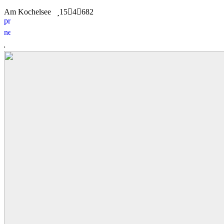
Am Kochelsee
15
4
682