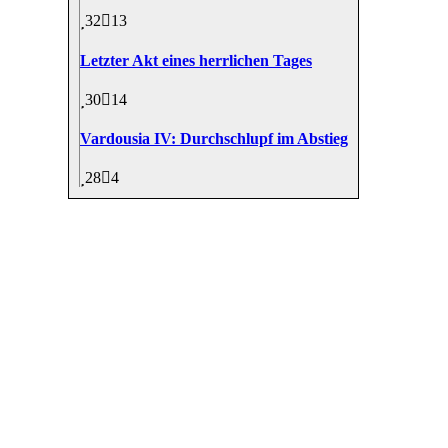
32
13
Letzter Akt eines herrlichen Tages
30
14
Vardousia IV: Durchschlupf im Abstieg
28
4