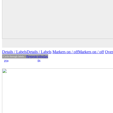
Details
/ Labels
Details /
Labels
Markers on /
off
Markers
on
/ off
Over
Cycle through labels: