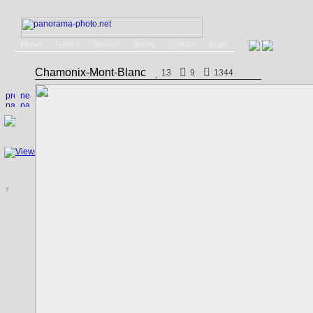
Home
Gallery
Service
Books
Contact
Login
Chamonix-Mont-Blanc
13
9
1344