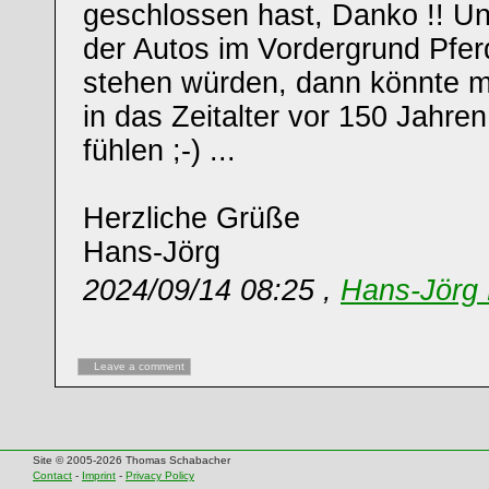
geschlossen hast, Danko !! U
der Autos im Vordergrund Pfe
stehen würden, dann könnte ma
in das Zeitalter vor 150 Jahre
fühlen ;-) ...
Herzliche Grüße
Hans-Jörg
2024/09/14 08:25 ,
Hans-Jörg 
Leave a comment
Site © 2005-2026 Thomas Schabacher
Contact
-
Imprint
-
Privacy Policy