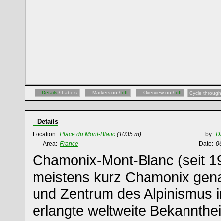
Details
/ Labels
Markers on /
off
Overview on /
off
Cycle through
Details
Location:
Place du Mont-Blanc
(1035 m)
by:
D
Area:
France
Date:
0
Chamonix-Mont-Blanc (seit 192
meistens kurz Chamonix genann
und Zentrum des Alpinismus i
erlangte weltweite Bekannthei