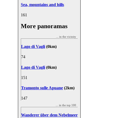
Sea, mountains and hills
16
1
More panoramas
... in the vicinity
Lago di Vagli
(0km)
7
4
Lago di Vagli
(0km)
15
1
Tramonto sulle Apuane
(2km)
14
7
... in the top 100
Wanderer über dem Nebelmeer