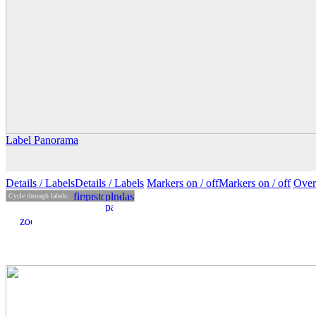
Label Panorama
Details
/ Labels
Details /
Labels
Markers on /
off
Markers
on
/ off
Over
Cycle through labels: