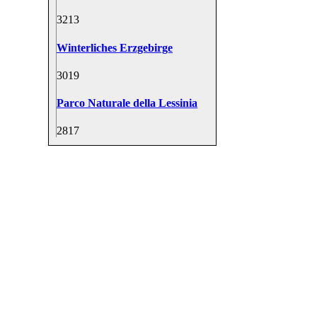
32
13
Winterliches Erzgebirge
30
19
Parco Naturale della Lessinia
28
17