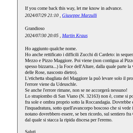
If you come back this way, let me know in advance.
2024/07/29 21:10 ,
Giuseppe Marzulli
Grandioso
2024/07/30 20:05 ,
Martin Kraus
Ho aggiunto qualche nome.
Ho anche rettificato i difficili Zucchi di Cardeto: in sequ
Mezzo e Pizzo Maggiore. Poi viene (non contigua al Pizzo
spesso bizzarra...) la Foce dell'Altare, dalla quale parte l
delle Rose, nascosto dietro).
L'etichetta sbagliata del Maggiore la può levare solo il p
l'errore viene da Udeuschle.
Se anche l'errore rimane, non se ne accorgerà nessuno!
Lo strapiombo di San Viano (N. 32163) non è, come si pot
fra sole e ombra proprio sotto la Roccandagia. Dovrebbe es
l'inquadratura, sotto quell'avancorpo boscoso che si vede i
notano dovrebbero essere, se ben ricordo, sul sentiero fr
dal quale si stacca la ripida discesa per l'eremo.
Saluti